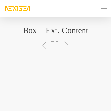
Skip
Men
to
main
content
Box – Ext. Content