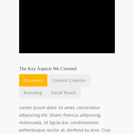
The Key Aspects We Covered
Discovery
Content Creation
Branding
Social Reach
Lorem ipsum dolor sit amet, consectetur
adipiscing elit. Etiam rhoncus adipiscing
malesuada. Ut ligula dui, condimentum
pellentesque auctor at, eleifend eu eros. Cras